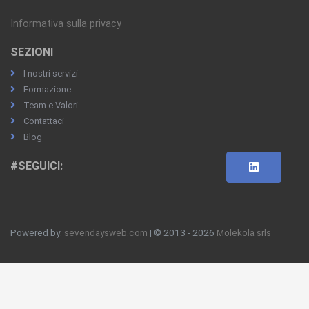
Informativa sulla privacy
SEZIONI
I nostri servizi
Formazione
Team e Valori
Contattaci
Blog
#SEGUICI:
Powered by:
sevendaysweb.com
| © 2013 - 2026
Molekola srls