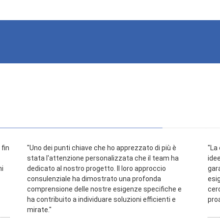
fin
"Uno dei punti chiave che ho apprezzato di più è
"La
stata l'attenzione personalizzata che il team ha
idee
ni
dedicato al nostro progetto. Il loro approccio
gar
consulenziale ha dimostrato una profonda
esi
comprensione delle nostre esigenze specifiche e
cer
ha contribuito a individuare soluzioni efficienti e
proa
mirate."